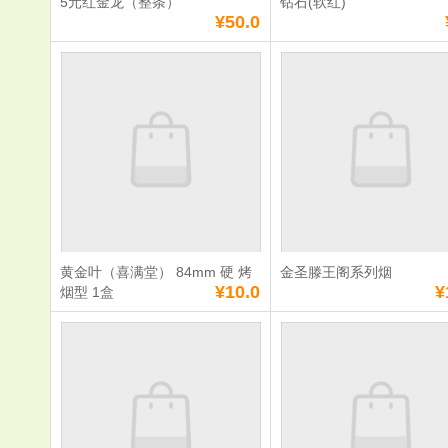
5元红金龙（整条）
钻石(软红)
¥50.0
5元红金龙（整
钻石(软红)
条）
单价：
¥50.0
单价：
¥6.0
数量：
数量：
总额：
¥50.0
总额：
¥6.0
加入购物车
立即购买
加入购物车
立即购
黄金叶（喜满堂） 84mm 硬 烤
金圣滕王阁系列烟
满
58
元免费送货
满
58
元免费送货
¥10.0
¥
烟型 1盒
黄金叶（喜满堂）
金圣滕王阁
84mm 硬 烤烟型
1盒
单价：
¥10.0
单价：
¥10.0