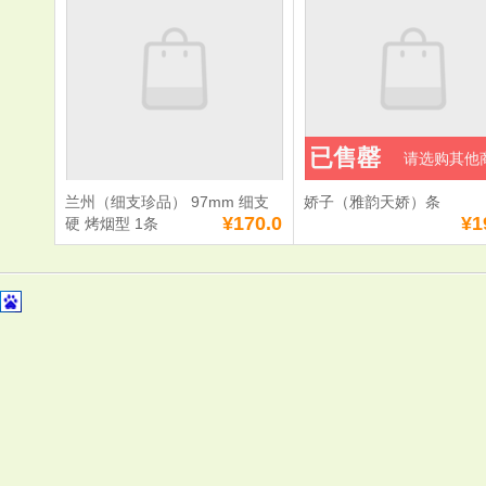
单价：
¥26.0
单价：
¥99.0
数量：
数量：
总额：
¥26.0
总额：
¥99.0
已售罄
请选购其他
加入购物车
立即购买
加入购物车
立即购
兰州（细支珍品） 97mm 细支
娇子（雅韵天娇）条
满
58
元免费送货
满
58
元免费送货
¥170.0
¥1
硬 烤烟型 1条
兰州（细支珍品）
97mm 细支硬 烤
烟型 1条
单价：
¥170.0
数量：
总额：
¥170.0
加入购物车
立即购买