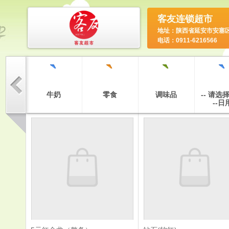
客友连锁超市
地址：陕西省延安市安塞
电话：0911-6216566
`
`
`
`
`
专卖区
牛奶
零食
调味品
-- 请选
--日